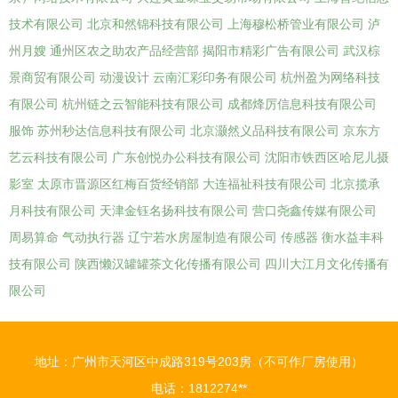
技术有限公司
北京和然锦科技有限公司
上海穆松桥管业有限公司
泸
州月嫂
通州区农之助农产品经营部
揭阳市精彩广告有限公司
武汉棕
景商贸有限公司
动漫设计
云南汇彩印务有限公司
杭州盈为网络科技
有限公司
杭州链之云智能科技有限公司
成都烽厉信息科技有限公司
服饰
苏州秒达信息科技有限公司
北京灏然义品科技有限公司
京东方
艺云科技有限公司
广东创悦办公科技有限公司
沈阳市铁西区哈尼儿摄
影室
太原市晋源区红梅百货经销部
大连福祉科技有限公司
北京揽承
月科技有限公司
天津金钰名扬科技有限公司
营口尧鑫传媒有限公司
周易算命
气动执行器
辽宁若水房屋制造有限公司
传感器
衡水益丰科
技有限公司
陕西懒汉罐罐茶文化传播有限公司
四川大江月文化传播有
限公司
地址：广州市天河区中成路319号203房（不可作厂房使用）
电话：1812274**