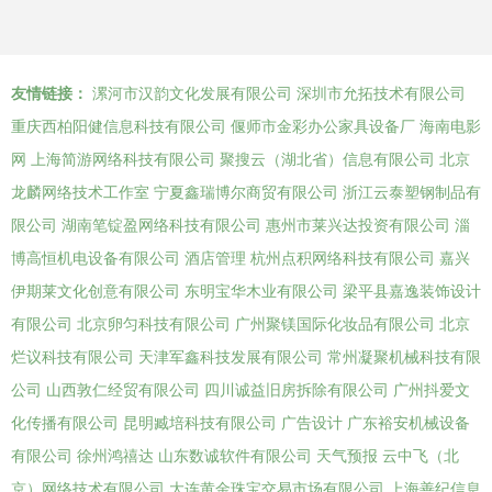
友情链接：
漯河市汉韵文化发展有限公司
深圳市允拓技术有限公司
重庆西柏阳健信息科技有限公司
偃师市金彩办公家具设备厂
海南电影
网
上海简游网络科技有限公司
聚搜云（湖北省）信息有限公司
北京
龙麟网络技术工作室
宁夏鑫瑞博尔商贸有限公司
浙江云泰塑钢制品有
限公司
湖南笔锭盈网络科技有限公司
惠州市莱兴达投资有限公司
淄
博高恒机电设备有限公司
酒店管理
杭州点积网络科技有限公司
嘉兴
伊期莱文化创意有限公司
东明宝华木业有限公司
梁平县嘉逸装饰设计
有限公司
北京卵匀科技有限公司
广州聚镁国际化妆品有限公司
北京
烂议科技有限公司
天津军鑫科技发展有限公司
常州凝聚机械科技有限
公司
山西敦仁经贸有限公司
四川诚益旧房拆除有限公司
广州抖爱文
化传播有限公司
昆明臧培科技有限公司
广告设计
广东裕安机械设备
有限公司
徐州鸿禧达
山东数诚软件有限公司
天气预报
云中飞（北
京）网络技术有限公司
大连黄金珠宝交易市场有限公司
上海善纪信息